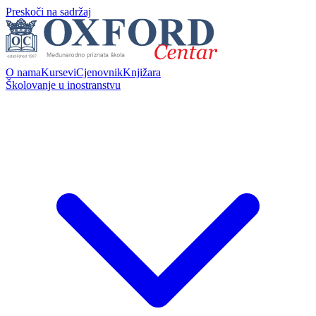
Preskoči na sadržaj
O nama
Kursevi
Cjenovnik
Knjižara
Školovanje u inostranstvu