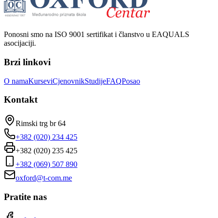
Ponosni smo na ISO 9001 sertifikat i članstvo u EAQUALS
asocijaciji.
Brzi linkovi
O nama
Kursevi
Cjenovnik
Studije
FAQ
Posao
Kontakt
Rimski trg br 64
+382 (020) 234 425
+382 (020) 235 425
+382 (069) 507 890
oxford@t-com.me
Pratite nas