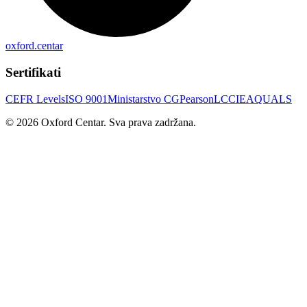
oxford.centar
Sertifikati
CEFR Levels
ISO 9001
Ministarstvo CG
Pearson
LCCI
EAQUALS
©
2026
Oxford Centar. Sva prava zadržana.