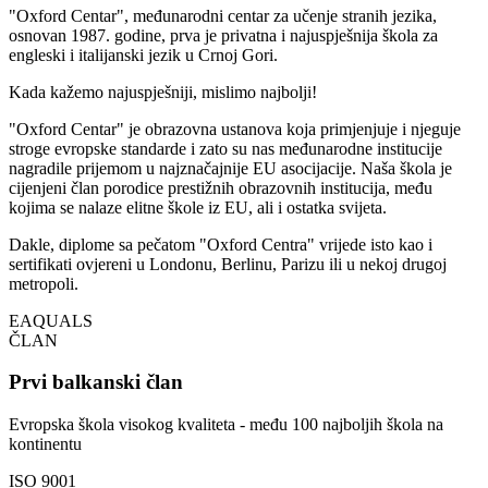
"Oxford Centar", međunarodni centar za učenje stranih jezika,
osnovan 1987. godine, prva je privatna i najuspješnija škola za
engleski i italijanski jezik u Crnoj Gori.
Kada kažemo najuspješniji, mislimo
najbolji!
"Oxford Centar" je obrazovna ustanova koja primjenjuje i njeguje
stroge evropske standarde i zato su nas međunarodne institucije
nagradile prijemom u najznačajnije EU asocijacije. Naša škola je
cijenjeni član porodice prestižnih obrazovnih institucija, među
kojima se nalaze elitne škole iz EU, ali i ostatka svijeta.
Dakle, diplome sa pečatom "Oxford Centra" vrijede isto kao i
sertifikati ovjereni u Londonu, Berlinu, Parizu ili u nekoj drugoj
metropoli.
EAQUALS
ČLAN
Prvi balkanski član
Evropska škola visokog kvaliteta - među 100 najboljih škola na
kontinentu
ISO 9001