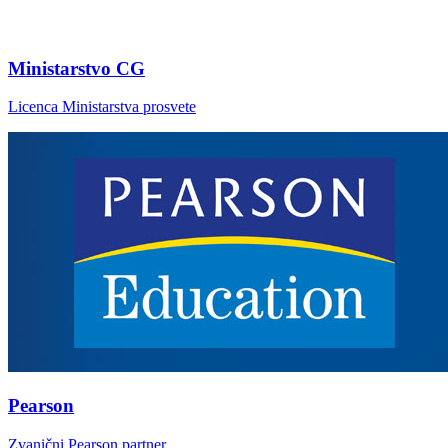
Ministarstvo CG
Licenca Ministarstva prosvete
Pearson
Zvanični Pearson partner